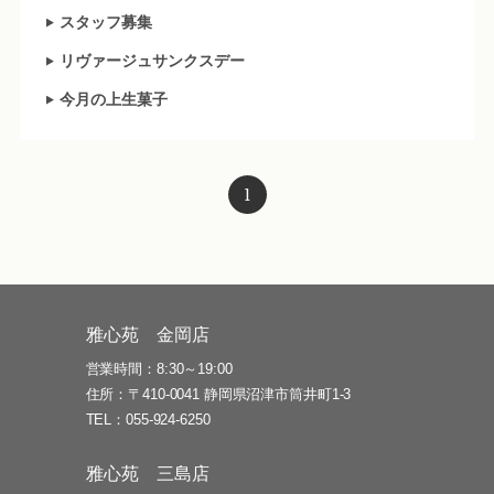
スタッフ募集
リヴァージュサンクスデー
今月の上生菓子
1
雅心苑 金岡店
営業時間
8:30～19:00
住所
〒410-0041 静岡県沼津市筒井町1-3
TEL
055-924-6250
雅心苑 三島店