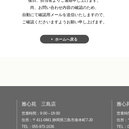
後日、担当者よりご連絡申し上げます。
尚、お問い合わせ内容の確認のため、
自動にて確認用メールを送信いたしますので、
ご確認くださいますようお願い申し上げます。
ホームへ戻る
雅心苑 三島店
雅心
営業時間
9:00～18:00
営業時
住所
〒411-0841 静岡県三島市南本町7-20
住所
TEL
055-973-1636
TEL