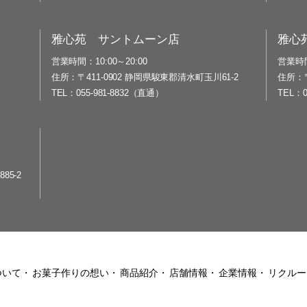
雅心苑 サントムーン店
雅心
営業時間
10:00～20:00
営業時
住所
〒411-0902 静岡県駿東郡清水町玉川61-2
住所
TEL
055-981-8832（直通）
TEL
85-2
ついて
お菓子作りの想い
商品紹介
店舗情報
企業情報
リクルー