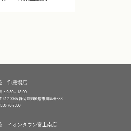
苑 御殿場店
間
9:30～18:00
〒412-0045 静岡県御殿場市川島田638
0550-70-7300
苑 イオンタウン富士南店