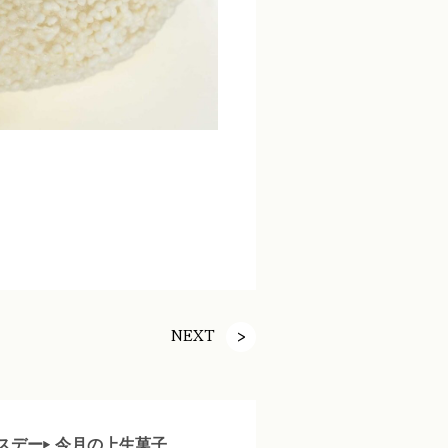
NEXT
スデー
今月の上生菓子