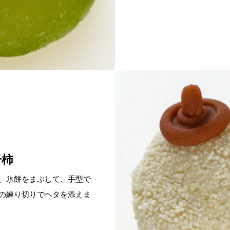
干柿
、氷餅をまぶして、手型で
の練り切りでヘタを添えま