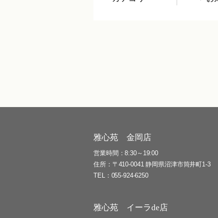
雅心苑 金岡店
営業時間
8:30～19:00
住所
〒410-0041 静岡県沼津市筒井町1-3
TEL
055-924-6250
雅心苑 イーラde店