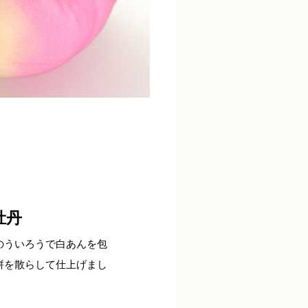
牡丹
のういろうで白あんを包
餅を散らして仕上げまし