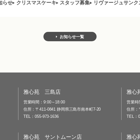
知らせ
クリスマスケーキ
スタッフ募集
リヴァージュサンク
お知らせ一覧
雅心苑 三島店
雅心
営業時間
9:00～18:00
営業時
住所
〒411-0841 静岡県三島市南本町7-20
住所
TEL
055-973-1636
TEL
雅心苑 サントムーン店
雅心