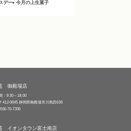
スデー
今月の上生菓子
苑 御殿場店
間
9:30～18:00
〒412-0045 静岡県御殿場市川島田638
0550-70-7300
苑 イオンタウン富士南店