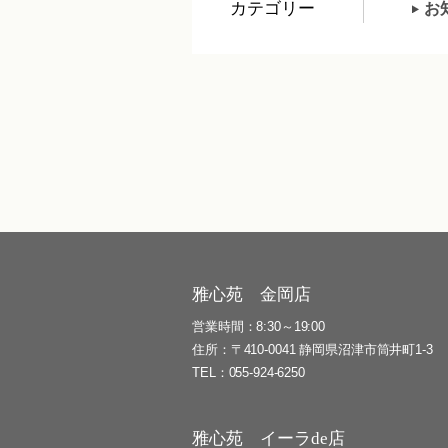
カテゴリー
お
雅心苑 金岡店
営業時間
8:30～19:00
住所
〒410-0041 静岡県沼津市筒井町1-3
TEL
055-924-6250
雅心苑 イーラde店