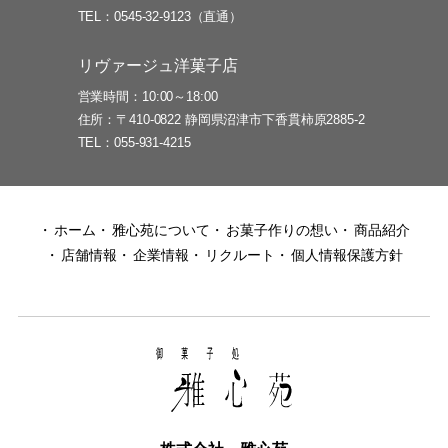
TEL
0545-32-9123（直通）
リヴァージュ洋菓子店
営業時間
10:00～18:00
住所
〒410-0822 静岡県沼津市下香貫柿原2885-2
TEL
055-931-4215
ホーム
雅心苑について
お菓子作りの想い
商品紹介
店舗情報
企業情報
リクルート
個人情報保護方針