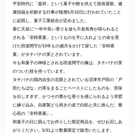
平安時代に「嘉祥」という菓子や餅を供えて疫病退散、健
康招福を祈願する行事が陰暦6月16日に行われていたこと
に起因し、菓子工業組合が定めました。
垂仁天皇に’一年中良い香りを放ち不老長寿が得られると
される「非時香菓」というものを手に入れよ‘との命を受
けた田道間守が10年もの歳月をかけて探した「非時香
菓」がタチバナの実とされています。
今も和菓子の神様とされる田道間守の像は、タチバナの実
のついた枝を持っています。
タチバナの国内自生の北限とされている沼津市戸田の「戸
田たちばな」の実をまるごとペーストにしたものを、苦味
を出しすぎず、かつその豊かな香りを感じられるよう求肥
に練り込み、自家製どら焼きの皮で白餡と共に挟んだ、雅
心苑の『非時香菓』。
和菓子の日に因んでお作りした限定商品を、ぜひお召しあ
がりください。5/31より数量限定で販売いたします。